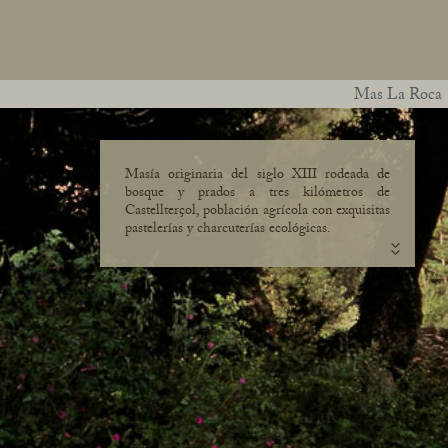
Mas La Roca
Masía originaria del siglo XIII rodeada de
bosque y prados a tres kilómetros de
Castellterçol, población agrícola con exquisitas
pastelerías y charcuterías ecológicas.