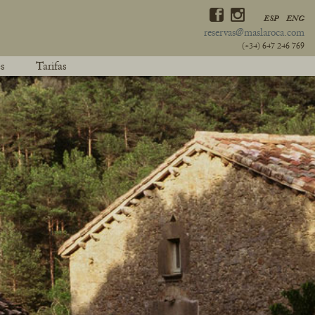
ESP
ENG
reservas@maslaroca.com
(+34) 647 246 769
s
Tarifas